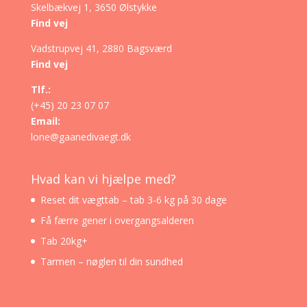
Skelbækvej 1, 3650 Ølstykke
Find vej
Vadstrupvej 41, 2880 Bagsværd
Find vej
Tlf.:
(+45) 20 23 07 07
Email:
lone@gaanedivaegt.dk
Hvad kan vi hjælpe med?
Reset dit vægttab – tab 3-6 kg på 30 dage
Få færre gener i overgangsalderen
Tab 20kg+
Tarmen – nøglen til din sundhed