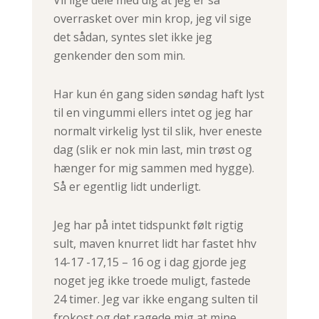
overrasket over min krop, jeg vil sige
det sådan, syntes slet ikke jeg
genkender den som min.
Har kun én gang siden søndag haft lyst
til en vingummi ellers intet og jeg har
normalt virkelig lyst til slik, hver eneste
dag (slik er nok min last, min trøst og
hænger for mig sammen med hygge).
Så er egentlig lidt underligt.
Jeg har på intet tidspunkt følt rigtig
sult, maven knurret lidt har fastet hhv
14-17 -17,15 – 16 og i dag gjorde jeg
noget jeg ikke troede muligt, fastede
24 timer. Jeg var ikke engang sulten til
frokost og det ragede mig at mine