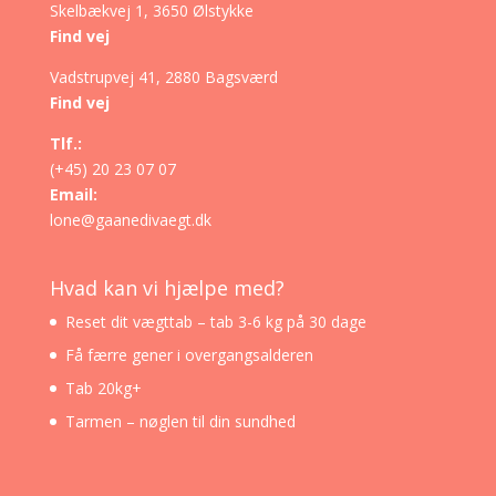
Skelbækvej 1, 3650 Ølstykke
Find vej
Vadstrupvej 41, 2880 Bagsværd
Find vej
Tlf.:
(+45) 20 23 07 07
Email:
lone@gaanedivaegt.dk
Hvad kan vi hjælpe med?
Reset dit vægttab – tab 3-6 kg på 30 dage
Få færre gener i overgangsalderen
Tab 20kg+
Tarmen – nøglen til din sundhed