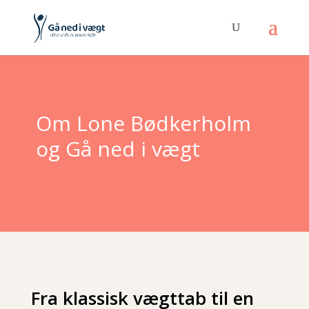
Om Lone Bødkerholm
og Gå ned i vægt
Fra klassisk vægttab til en