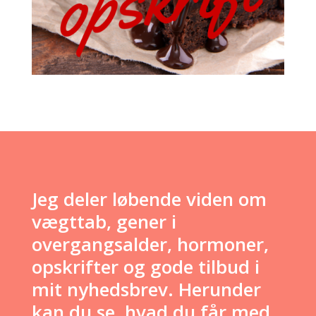
Jeg deler løbende viden om
vægttab, gener i
overgangsalder, hormoner,
opskrifter og gode tilbud i
mit nyhedsbrev. Herunder
kan du se, hvad du får med.