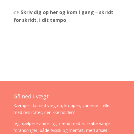
👉
Skriv dig op her og kom i gang – skridt
for skridt, i dit tempo
Gå ned i vægt
Kæmper du med vægten, kroppen, vanerne – eller
med resultater, der ikke holder?
Jeg hjælper kvinder og mænd med at skabe varige
forandringer, både fysisk og mentalt, med afsæt i