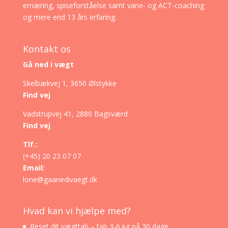
ernæring, spiseforståelse samt vane- og ACT-coaching
og mere end 13 års erfaring.
Kontakt os
Gå ned i vægt
Skelbækvej 1, 3650 Ølstykke
Find vej
Vadstrupvej 41, 2880 Bagsværd
Find vej
Tlf.:
(+45) 20 23 07 07
Email:
lone@gaanedivaegt.dk
Hvad kan vi hjælpe med?
Reset dit vægttab – tab 3-6 kg på 30 dage