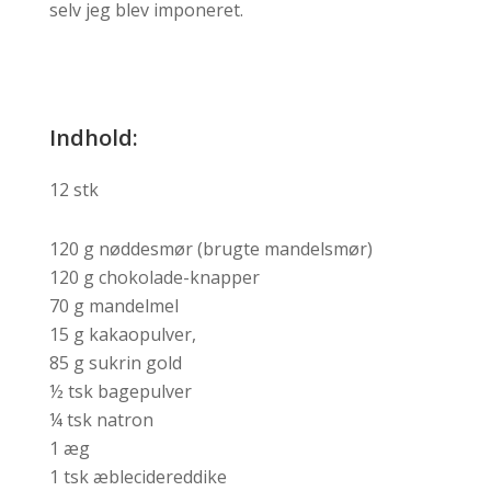
selv jeg blev imponeret.
Indhold:
12 stk
120 g nøddesmør (brugte mandelsmør)
120 g chokolade-knapper
70 g mandelmel
15 g kakaopulver,
85 g sukrin gold
½ tsk bagepulver
¼ tsk natron
1 æg
1 tsk æblecidereddike