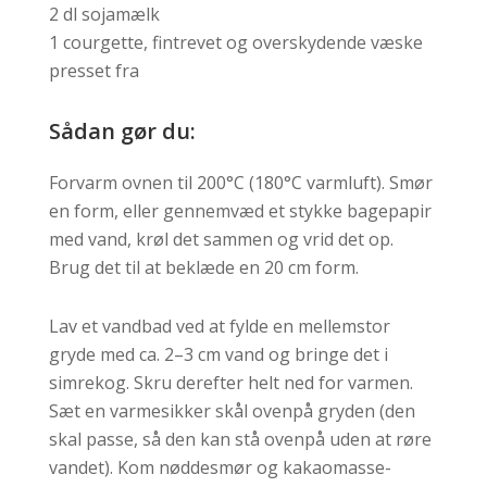
2 dl sojamælk
1 courgette, fintrevet og overskydende væske
presset fra
Sådan gør du:
Forvarm ovnen til 200°C (180°C varmluft). Smør
en form, eller gennemvæd et stykke bagepapir
med vand, krøl det sammen og vrid det op.
Brug det til at beklæde en 20 cm form.
Lav et vandbad ved at fylde en mellemstor
gryde med ca. 2–3 cm vand og bringe det i
simrekog. Skru derefter helt ned for varmen.
Sæt en varmesikker skål ovenpå gryden (den
skal passe, så den kan stå ovenpå uden at røre
vandet). Kom nøddesmør og kakaomasse-