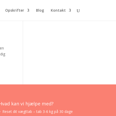
Opskrifter
Blog
Kontakt
den
idig
Hvad kan vi hjælpe med?
Reset dit vægttab – tab 3-6 kg på 30 dage