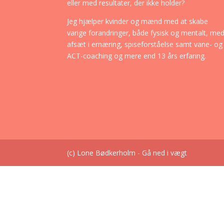
eller med resultater, der ikke holder?
Jeg hjælper kvinder og mænd med at skabe
varige forandringer, både fysisk og mentalt, me
afsæt i ernæring, spiseforståelse samt vane- og
ACT-coaching og mere end 13 års erfaring.
(c) Lone Bødkerholm - Gå ned i vægt