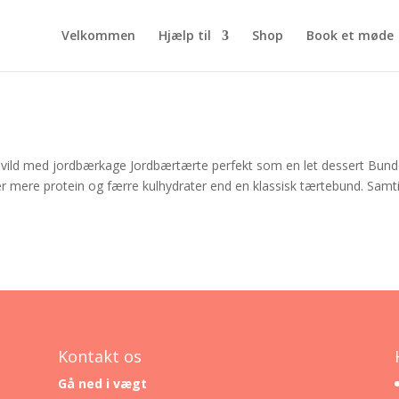
Velkommen
Hjælp til
Shop
Book et møde
 vild med jordbærkage Jordbærtærte perfekt som en let dessert Bun
er mere protein og færre kulhydrater end en klassisk tærtebund. Samt
Kontakt os
Gå ned i vægt