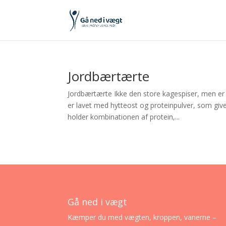
Jordbærtærte
Jordbærtærte Ikke den store kagespiser, men er
er lavet med hytteost og proteinpulver, som giv
holder kombinationen af protein,...
Gå ned i vægt
Kæmper du med vægten, kroppen, vanerne –