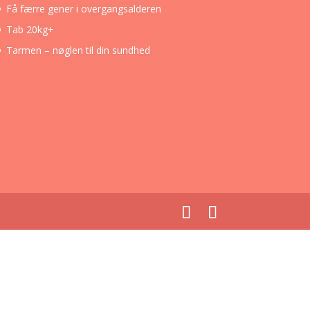
Få færre gener i overgangsalderen
Tab 20kg+
Tarmen – nøglen til din sundhed