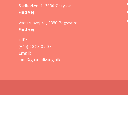
Skelbækvej 1, 3650 Ølstykke
Find vej
d
Vadstrupvej 41, 2880 Bagsværd
Find vej
Tlf.:
(+45) 20 23 07 07
Email:
lone@gaanedivaegt.dk