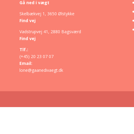
Gå ned i vægt
Skelbækvej 1, 3650 Ølstykke
Find vej
d
Vadstrupvej 41, 2880 Bagsværd
Find vej
Tlf.:
(+45) 20 23 07 07
Email:
lone@gaanedivaegt.dk