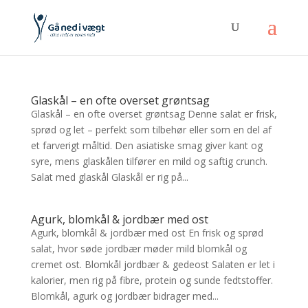
Glaskål – en ofte overset grøntsag
Glaskål – en ofte overset grøntsag Denne salat er frisk,
sprød og let – perfekt som tilbehør eller som en del af
et farverigt måltid. Den asiatiske smag giver kant og
syre, mens glaskålen tilfører en mild og saftig crunch.
Salat med glaskål Glaskål er rig på...
Agurk, blomkål & jordbær med ost
Agurk, blomkål & jordbær med ost En frisk og sprød
salat, hvor søde jordbær møder mild blomkål og
cremet ost. Blomkål jordbær & gedeost Salaten er let i
kalorier, men rig på fibre, protein og sunde fedtstoffer.
Blomkål, agurk og jordbær bidrager med...