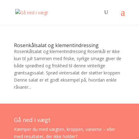
Rosenkålsalat og klementindressing
Rosenkålsalat og klementindressing Rosenkål er ikke
kun til jul! Sammen med friske, syrlige smage giver de
både sprødhed og friskhed til denne vinterlige
grøntsagssalat. Sprød vintersalat der støtter kroppen
Denne salat er et godt eksempel på, hvordan enkle
råvarer...
Gå ned i vægt
Kæmper du med vægten, kroppen, vanerne – eller
med resultater, der ikke holder?