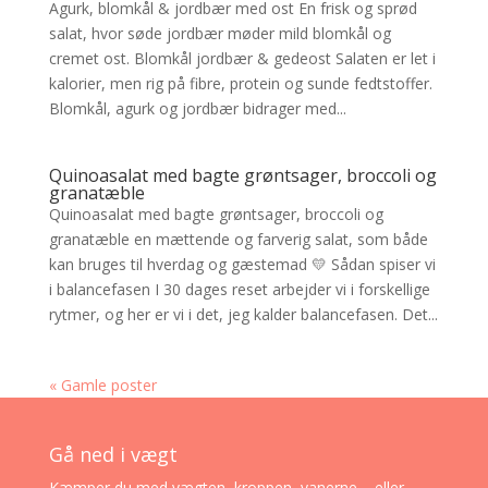
Agurk, blomkål & jordbær med ost En frisk og sprød
salat, hvor søde jordbær møder mild blomkål og
cremet ost. Blomkål jordbær & gedeost Salaten er let i
kalorier, men rig på fibre, protein og sunde fedtstoffer.
Blomkål, agurk og jordbær bidrager med...
Quinoasalat med bagte grøntsager, broccoli og
granatæble
Quinoasalat med bagte grøntsager, broccoli og
granatæble en mættende og farverig salat, som både
kan bruges til hverdag og gæstemad 💛 Sådan spiser vi
i balancefasen I 30 dages reset arbejder vi i forskellige
rytmer, og her er vi i det, jeg kalder balancefasen. Det...
« Gamle poster
Gå ned i vægt
Kæmper du med vægten, kroppen, vanerne – eller