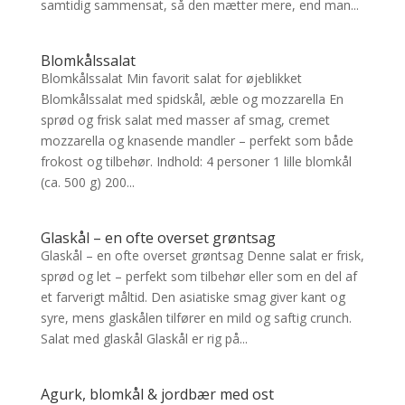
samtidig sammensat, så den mætter mere, end man...
Blomkålssalat
Blomkålssalat Min favorit salat for øjeblikket
Blomkålssalat med spidskål, æble og mozzarella En
sprød og frisk salat med masser af smag, cremet
mozzarella og knasende mandler – perfekt som både
frokost og tilbehør. Indhold: 4 personer 1 lille blomkål
(ca. 500 g) 200...
Glaskål – en ofte overset grøntsag
Glaskål – en ofte overset grøntsag Denne salat er frisk,
sprød og let – perfekt som tilbehør eller som en del af
et farverigt måltid. Den asiatiske smag giver kant og
syre, mens glaskålen tilfører en mild og saftig crunch.
Salat med glaskål Glaskål er rig på...
Agurk, blomkål & jordbær med ost